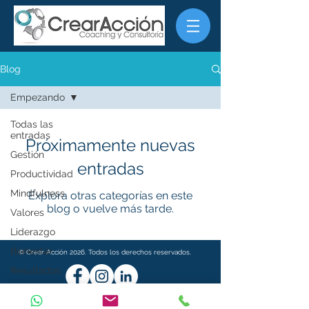
Blog
Empezando
Todas las
entradas
Próximamente nuevas
Gestión
entradas
Productividad
Mindfulness
Explora otras categorías en este
blog o vuelve más tarde.
Valores
Liderazgo
Bienestar
© Crear Acción 2026. Todos los derechos reservados.
Resultados
Lanzamiento