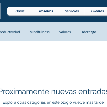
Home
Nosotros
Servicios
Clientes
roductividad
Mindfulness
Valores
Liderazgo
Coaching
Crecimiento Personal
Empezando
Tu 
atividad
Próximamente nuevas entrada
Explora otras categorías en este blog o vuelve más tarde.